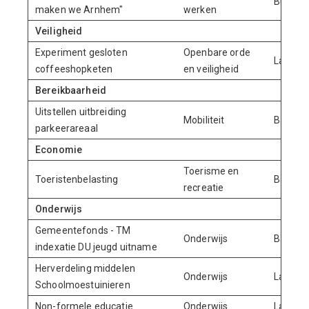
Burgerp
maken we Arnhem"
werken
Veiligheid
Experiment gesloten
Openbare orde
Lasten
coffeeshopketen
en veiligheid
Bereikbaarheid
Uitstellen uitbreiding
Mobiliteit
Baten
parkeerareaal
Economie
Toerisme en
Toeristenbelasting
Baten
recreatie
Onderwijs
Gemeentefonds - TM
Onderwijs
Baten
indexatie DU jeugd uitname
Herverdeling middelen
Onderwijs
Lasten
Schoolmoestuinieren
Non-formele educatie
Onderwijs
Lasten