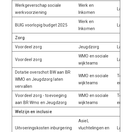
Werkgeverschap sociale
Werk en
Lasten
werkvoorziening
Inkomen
Werk en
BUIG voorlopig budget 2025
Lasten
Inkomen
Zorg
Voordeel zorg
Jeugdzorg
Lasten
WMO en sociale
Voordeel zorg
Lasten
wijkteams
Dotatie overschot BW aan BR
WMO en sociale
Toevoe
WMO en Jeugdzorg laten
wijkteams
en Jeu
vervallen
Voordeel zorg - toevoeging
WMO en sociale
Toevoe
aan BR Wmo en Jeugdzorg
wijkteams
en Jeu
Welzijn en inclusie
Asiel,
Uitvoeringskosten inburgering
vluchtelingen en
Lasten