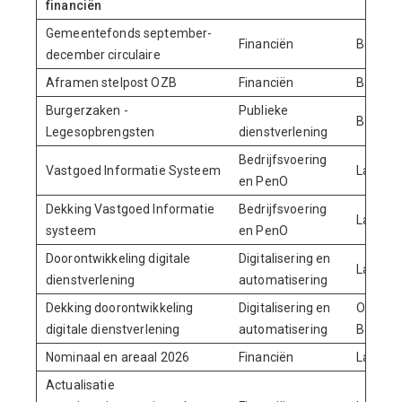
financiën
Gemeentefonds september-
Financiën
Baten
december circulaire
Aframen stelpost OZB
Financiën
Baten
Burgerzaken -
Publieke
Baten
Legesopbrengsten
dienstverlening
Bedrijfsvoering
Vastgoed Informatie Systeem
Lasten
en PenO
Dekking Vastgoed Informatie
Bedrijfsvoering
Lasten
systeem
en PenO
Doorontwikkeling digitale
Digitalisering en
Lasten
dienstverlening
automatisering
Dekking doorontwikkeling
Digitalisering en
Onttrek
digitale dienstverlening
automatisering
Bedrijf
Nominaal en areaal 2026
Financiën
Lasten
Actualisatie