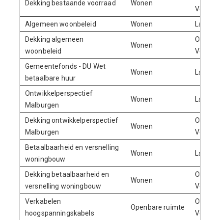
Dekking bestaande voorraad
Wonen
Volkshu
Algemeen woonbeleid
Wonen
Lasten
Dekking algemeen
Onttrek
Wonen
woonbeleid
Volkshu
Gemeentefonds - DU Wet
Wonen
Lasten
betaalbare huur
Ontwikkelperspectief
Wonen
Lasten
Malburgen
Dekking ontwikkelperspectief
Onttrek
Wonen
Malburgen
Volkshu
Betaalbaarheid en versnelling
Wonen
Lasten
woningbouw
Dekking betaalbaarheid en
Onttrek
Wonen
versnelling woningbouw
Volkshu
Verkabelen
Onttrek
Openbare ruimte
hoogspanningskabels
Volkshu