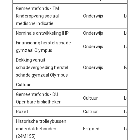
Gemeentefonds - TM
Kinderopvang sociaal
Onderwijs
Lasten
medische indicatie
Nominale ontwikkeling IHP
Onderwijs
Lasten
Financiering herstel schade
Onderwijs
Lasten
gymzaal Olympus
Dekking vanuit
schadevergoeding herstel
Onderwijs
Baten
schade gymzaal Olympus
Cultuur
Gemeentefonds - DU
Cultuur
Lasten
Openbare bibliotheken
Rozet
Cultuur
Lasten
Historische trolleybussen
onderdak behouden
Erfgoed
Lasten
(24M155)