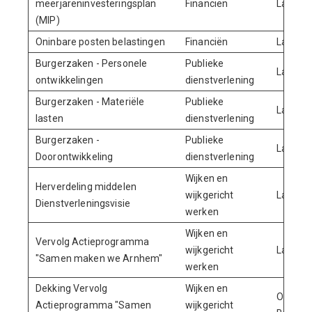
meerjareninvesteringsplan
Financiën
Lasten
(MIP)
Oninbare posten belastingen
Financiën
Lasten
Burgerzaken - Personele
Publieke
Lasten
ontwikkelingen
dienstverlening
Burgerzaken - Materiële
Publieke
Lasten
lasten
dienstverlening
Burgerzaken -
Publieke
Lasten
Doorontwikkeling
dienstverlening
Wijken en
Herverdeling middelen
wijkgericht
Lasten
Dienstverleningsvisie
werken
Wijken en
Vervolg Actieprogramma
wijkgericht
Lasten
"Samen maken we Arnhem"
werken
Dekking Vervolg
Wijken en
Onttrek
Actieprogramma "Samen
wijkgericht