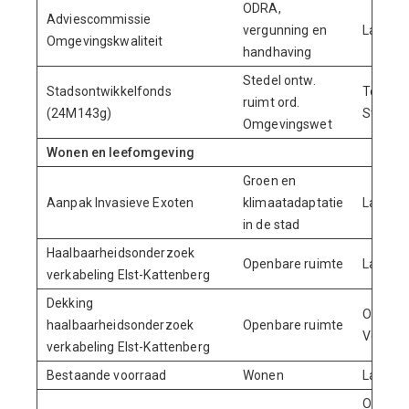
ODRA,
Adviescommissie
vergunning en
Lasten
Omgevingskwaliteit
handhaving
Stedel ontw.
Stadsontwikkelfonds
Toevoe
ruimt ord.
(24M143g)
Stadson
Omgevingswet
Wonen en leefomgeving
Groen en
Aanpak Invasieve Exoten
klimaatadaptatie
Lasten
in de stad
Haalbaarheidsonderzoek
Openbare ruimte
Lasten
verkabeling Elst-Kattenberg
Dekking
Onttrek
haalbaarheidsonderzoek
Openbare ruimte
Volkshu
verkabeling Elst-Kattenberg
Bestaande voorraad
Wonen
Lasten
Onttrek