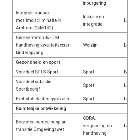
inburgering
Integrale aanpak
Inclusie en
moslimdiscriminatie in
Lasten
integratie
Arnhem (24M142)
Gemeentefonds - TM
handhaving kwaliteitseisen
Welzijn
Lasten
kinderopvang
Gezondheid en sport
Voordeel SPUK Sport
Sport
Baten
Voordeel subsidie
Sport
Lasten
Sportbedrijf
Exploitatielasten gymzalen
Sport
Lasten
Ruimtelijke ontwikkeling
ODRA,
Begroten bestedingsplan
vergunning en
Lasten
transitie Omgevingswet
handhaving