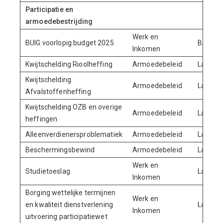
Participatie en
armoedebestrijding
Werk en
BUIG voorlopig budget 2025
Baten
Inkomen
Kwijtschelding Rioolheffing
Armoedebeleid
Lasten
Kwijtschelding
Armoedebeleid
Lasten
Afvalstoffenheffing
Kwijtschelding OZB en overige
Armoedebeleid
Lasten
heffingen
Alleenverdienersproblematiek
Armoedebeleid
Lasten
Beschermingsbewind
Armoedebeleid
Lasten
Werk en
Studietoeslag
Lasten
Inkomen
Borging wettelijke termijnen
Werk en
en kwaliteit dienstverlening
Lasten
Inkomen
uitvoering participatiewet